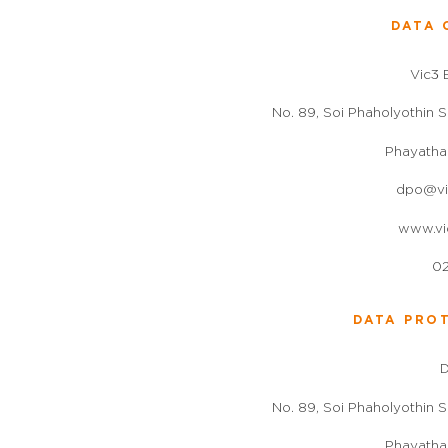
DATA 
Vic3 
No. 89, Soi Phaholyothin S
Phayatha
dpo@vi
www.vi
02
DATA PRO
No. 89, Soi Phaholyothin S
Phayatha