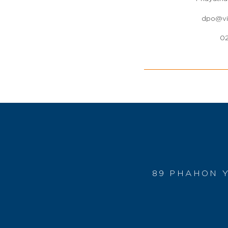
dpo@vi
02
89 PHAHON Y