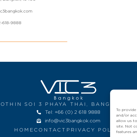
c3bangkok.com
-618-9888
OTHIN SOI 3 PHAYA THAI, BANGKOK 10
To provide
Tel: +66 (0) 2 618 9888
and/or acc
info@vic3bangkok.com
allow us t
site. Not 
HOME
CONTACT
PRIVACY POLICY
features a