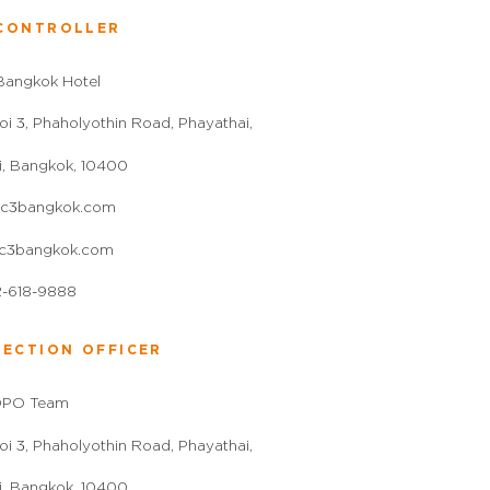
CONTROLLER
Bangkok Hotel
oi 3, Phaholyothin Road, Phayathai,
i, Bangkok, 10400
c3bangkok.com
c3bangkok.com
-618-9888
TECTION OFFICER
DPO Team
oi 3, Phaholyothin Road, Phayathai,
i, Bangkok, 10400