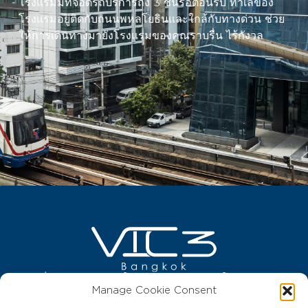
โรงแรมมีที่จอดรถบริการถึง 3 ชั้นรอต้อนรับ ทำเลของ
โรงแรมอยู่ติดกับถนนพหลโยธินและใกล้กับทางด่วน ช่วย
ให้การเดินทางมายังโรงแรมของคุณราบรื่น ไร้กังวล
เลขที่ 89 ซอยพหลโยธิน 3 ถนนพหลโยธิน แขวง
Manage Cookie Consent
พญาไท เขตพญาไท กรุงเทพฯ 10400
ประเทศไทย